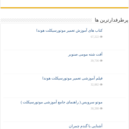
پرطرفدارترین ها
کتاب های آموزش تعمیر موتورسیکلت هوندا
67,222
آفت شته مومی صنوبر
39,736
فیلم آموزشی تعمیر موتورسیکلت هوندا
32,882
موتو سرویس ( راهنمای جامع آموزشی موتورسیکلت )
30,288
آشنایی با گندم چمران