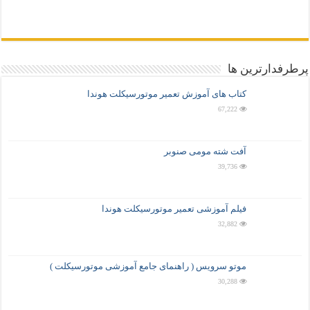
پرطرفدارترین ها
کتاب های آموزش تعمیر موتورسیکلت هوندا
67,222
آفت شته مومی صنوبر
39,736
فیلم آموزشی تعمیر موتورسیکلت هوندا
32,882
موتو سرویس ( راهنمای جامع آموزشی موتورسیکلت )
30,288