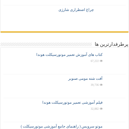
چراغ اضطراری شارژی
پرطرفدارترین ها
کتاب های آموزش تعمیر موتورسیکلت هوندا
67,222
آفت شته مومی صنوبر
39,736
فیلم آموزشی تعمیر موتورسیکلت هوندا
32,882
موتو سرویس ( راهنمای جامع آموزشی موتورسیکلت )