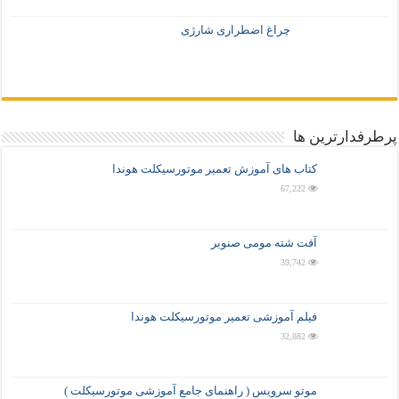
چراغ اضطراری شارژی
پرطرفدارترین ها
کتاب های آموزش تعمیر موتورسیکلت هوندا
67,222
آفت شته مومی صنوبر
39,742
فیلم آموزشی تعمیر موتورسیکلت هوندا
32,882
موتو سرویس ( راهنمای جامع آموزشی موتورسیکلت )