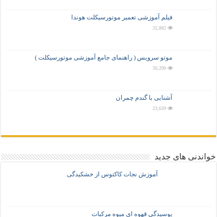
فیلم آموزشی تعمیر موتورسیکلت هوندا
32,882
موتو سرویس ( راهنمای جامع آموزشی موتورسیکلت )
30,290
آشنایی با گندم چمران
23,639
خواندنی های جدید
آموزش نجات کاکتوس از خشکیدگی
پوسیدگی قهوه ای میوه مرکبات