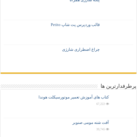
قالب وردپرس پت شاپ Petito
چراغ اضطراری شارژی
پرطرفدارترین ها
کتاب های آموزش تعمیر موتورسیکلت هوندا
67,222
آفت شته مومی صنوبر
39,745