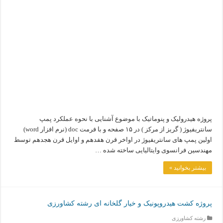
پروژه هیدرولیک و پنوماتیک با موضوع آشنایی با نحوه عملکرد پمپ
سانتریفیوژ ( گریز از مرکز ) در ۱۵ صفحه و با فرمت doc (نرم افزار word)
اولین پمپ های سانتریفیوژ در اواخر قرن هفدهم و اوایل قرن هجدهم توسط
مهندسین فرانسوی وایتالیایی ساخته شده …
بیشتر بخوانید »
پروژه کشت هیدروپونیک و خیار گلخانه ای رشته کشاورزی
رشته کشاورزی